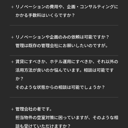
リノベーションの費用や、企画・コンサルティングに
かかる手数料はいくらですか？
簡易的なご提案までは、費用をいただいておりません。
リノベーション費用および企画コンサルティングの手数
リノベーションや企画のみの依頼は可能ですか？
料については、案件ごとの規模・内容により異なります
管理は既存の管理会社にお願いしたいのですが。
ので、まずはお問い合わせのうえ、お見積りをご依頼く
はい、リノベーション・企画のみのご依頼も承っており
ださい。
賃貸にすべきか、ホテル運用にすべきか、それ以外の
ます。
なお、Livmoの掲げる「くらし作り」の観点から価値創
活用方法が良いのか悩んでいます。相談は可能です
既存の管理会社様と連携しながら、対象物件の用途や魅
出が見込めないと判断される場合は、案件をお断りさせ
力の引き出し方を丁寧に設計してまいります。管理会社
か？
ていただく場合がございます。あらかじめご了承くださ
の変更を前提としない形でもご相談いただけます。
そのような状態からの相談は可能でしょうか？
い。
物件の特性や立地、市場動向などを踏まえたうえで、不
動産の価値を最大限に引き出せる活用方法をご提案いた
管理会社の者です。
します。対象となるユーザー像や運用スキームを含め、
担当物件の空室対策に困っていますが、そのような相
一緒に検討していくことが可能です。
談も受けていただけますか？